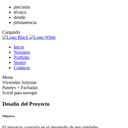
precisión
técnica
detalle
permanencia
Cargando
Inicio
Nosotros
Portfolio
Stories
Contacto
Menu
Viviendas Solymar
Paneles + Fachadas
Scroll para navegar
Desafío del Proyecto
Objetivo
El proyecto consistía en el desarrollo de tres unidades