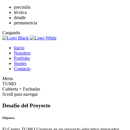
precisión
técnica
detalle
permanencia
Cargando
Inicio
Nosotros
Portfolio
Stories
Contacto
Menu
TUMO
Cubierta + Fachadas
Scroll para navegar
Desafío del Proyecto
Objetivo
El Centro TUMO Uruguay es un proyecto educativo innovador