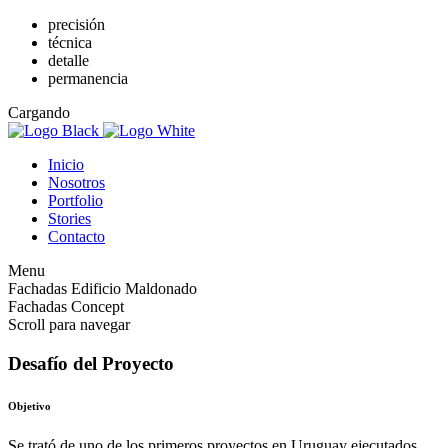
precisión
técnica
detalle
permanencia
Cargando
Inicio
Nosotros
Portfolio
Stories
Contacto
Menu
Fachadas Edificio Maldonado
Fachadas Concept
Scroll para navegar
Desafío del Proyecto
Objetivo
Se trató de uno de los primeros proyectos en Uruguay ejecutados